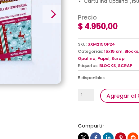
Cartulina Opalina (150
Precio
$
4.950,00
SKU:
SXM215OP24
Categorías:
15x15 cm
,
Blocks
Opalina
,
Papel
,
Scrap
Etiquetas:
BLOCKS
,
SCRAP
5 disponibles
Scrap
Agregar al 
Xmas
2
cantidad
Compartir