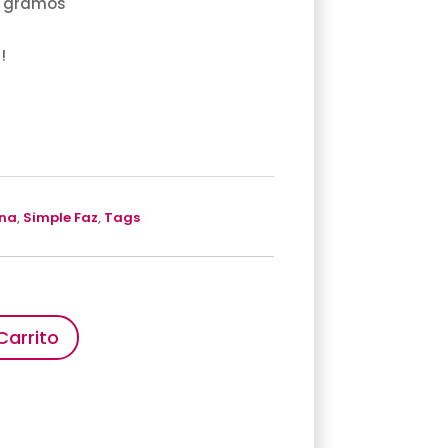
0 gramos
s
!
ina
,
Simple Faz
,
Tags
Carrito