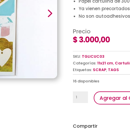
Papel cartulina de 30
Ya vienen precortado
No son autoadhesivos
Precio
$
3.000,00
SKU:
TGLICUC03
Categorías:
11x21 cm
,
Cartul
Etiquetas:
SCRAP
,
TAGS
16 disponibles
Tags
Agregar al 
Glitter
cantidad
Compartir