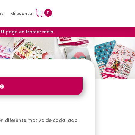
0
es
Mi cuenta
ff
pago en tranferencia.
e
on diferente motivo de cada lado