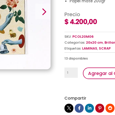
Papel mate 200gr
Precio
$
4.200,00
SKU:
PCOL20M06
Categorías:
20x20 cm
,
Brilla
Etiquetas:
LAMINAS
,
SCRAP
13 disponibles
Lamina
Agregar al 
Collage
cantidad
Compartir