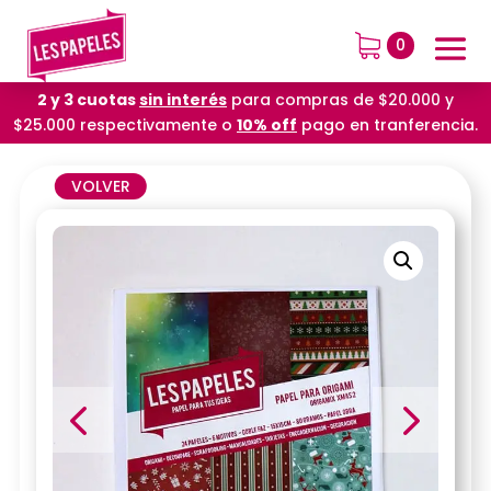
0
2 y 3 cuotas
sin interés
para compras de $20.000 y
$25.000 respectivamente o
10% off
pago en tranferencia.
VOLVER