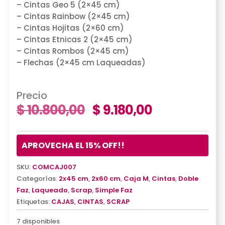
– Cintas Geo 5 (2×45 cm)
– Cintas Rainbow (2×45 cm)
– Cintas Hojitas (2×60 cm)
– Cintas Etnicas 2 (2×45 cm)
– Cintas Rombos (2×45 cm)
– Flechas (2×45 cm Laqueadas)
Precio
$
10.800,00
$
9.180,00
APROVECHA EL 15% OFF!!
SKU:
COMCAJ007
Categorías:
2x45 cm
,
2x60 cm
,
Caja M
,
Cintas
,
Doble
Faz
,
Laqueado
,
Scrap
,
Simple Faz
Etiquetas:
CAJAS
,
CINTAS
,
SCRAP
7 disponibles